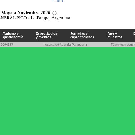
+ info
 Mayo a Noviembre 2026
|
( )
NERAL PICO - La Pampa, Argentina
Turismo y
Espectáculos
Jornadas y
Arte y
gastronomía
y eventos
capacitaciones
muestras
-15664137
Acerca de Agenda Pampeana
Términos y condi