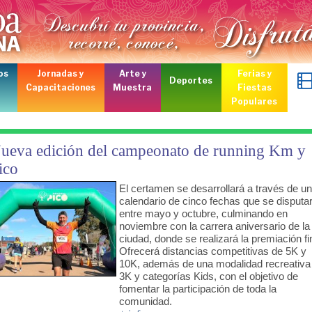
os
Jornadas y
Arte y
Ferias y
Deportes
Capacitaciones
Muestra
Fiestas
Populares
ueva edición del campeonato de running Km y
ico
El certamen se desarrollará a través de un
calendario de cinco fechas que se disputa
entre mayo y octubre, culminando en
noviembre con la carrera aniversario de la
ciudad, donde se realizará la premiación fi
O
frecerá distancias competitivas de 5K y
10K, además de una modalidad recreativa
3K y categorías Kids, con el objetivo de
fomentar la participación de toda la
comunidad.