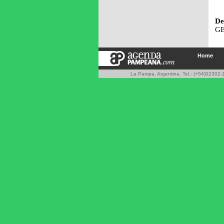
De
GE
Home
La Pampa, Argentina. Tel.: (+54)02302