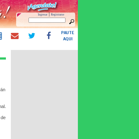
|
Ingresar
Registrarse
PAUTE
AQUI
rán
nal.
 de