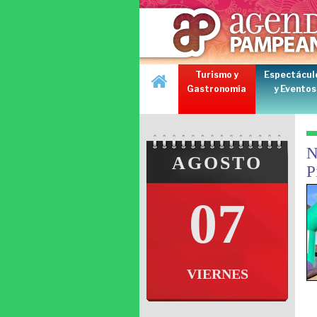
Turismo y
Espectácul
Gastronomía
y Eventos
N
AGOSTO
P
07
VIERNES