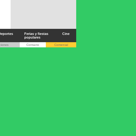
Deportes
Ferias y fiestas
Cine
populares
ciones
Contacto
Comercial