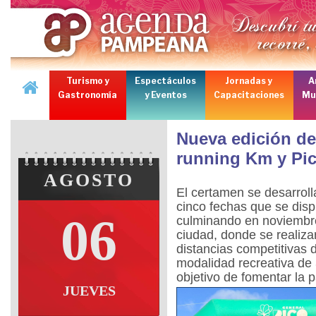
Turismo y
Espectáculos
Jornadas y
A
Gastronomía
y Eventos
Capacitaciones
Mu
Nueva edición d
running Km y Pi
AGOSTO
El certamen se desarroll
cinco fechas que se disp
06
culminando en noviembre 
ciudad, donde se realizar
distancias competitivas
modalidad recreativa de 
objetivo de fomentar la 
JUEVES