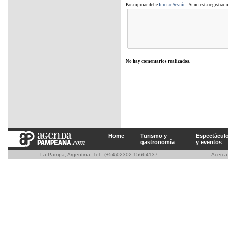
Para opinar debe
Iniciar Sesión
. Si no esta registrad
No hay comentarios realizados.
Home
Turismo y
Espectácul
gastronomía
y eventos
La Pampa, Argentina. Tel.: (+54)02302-15664137
Acerc