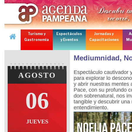
Turismo y
Espectáculos
Jornadas y
A
Gastronomía
y Eventos
Capacitaciones
Mu
Mediumnidad, No
Espectáculo cautivador 
AGOSTO
para explorar lo descono
y abrir nuestras mentes 
Pace, con su profundo co
06
don sobrenatural, nos inv
tangible y descubrir un
entendimiento.
JUEVES