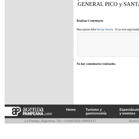
GENERAL PICO y SANTA 
Realizar Comentario
Para opinar debe
Iniciar Sesión
. Si no esta registrad
No hay comentarios realizados.
Home
Turismo y
Espectácul
gastronomía
y eventos
La Pampa, Argentina. Tel.: (+54)02302-15664137
Acerc