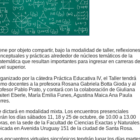
ene por objeto compartir, bajo la modalidad de taller, reflexione
nceptuales y prácticas alrededor de núcleos temáticos de la
temática que resultan importantes para ingresar en carreras d
vel superior.
ganizado por la cátedra Práctica Educativa IV, el Taller tendrá
mo docentes a la profesora Rosana Gabriela Botta Gioda y al
ofesor Pablo Prato, y contará con la colaboración de Giuliana
iteri Eberle, María Emilia Funes, Agustina Maica Ana Paula
rres.
 dictará en modalidad mixta. Los encuentros presenciales
rán los días sábados 11, 18 y 25 de octubre, de 10.00 a 13.00
ras, en la sede de la Facultad de Ciencias Exactas y Naturales
icada en Avenida Uruguay 151 de la ciudad de Santa Rosa.
s encuentros virtuales sincrónicos tendrán lugar los días marte