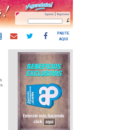
|
Ingresar
Registrarse
PAUTE
AQUI
a
es