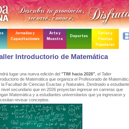
os
Jornadas y
Arte y
Ferias y
Deportes
Capacitaciones
Muestra
Fiestas
Populares
aller Introductorio de Matemática
ndrá lugar una nueva edición del
"TIM hacia 2026"
, el Taller
troductorio de Matemática que organiza el Profesorado de Matemátic
 la Facultad de Ciencias Exactas y Naturales. D
estinado a estudiant
 nivel secundario que en 2026 proyectan ingresar en carreras que
ngan Matemática y a estudiantes universitarios que ya ingresaron y
cesitan revisar conceptos.