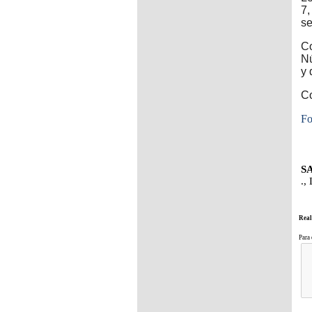
7,
se
Co
Nú
y 
Co
Fo
SA
.,
Real
Para