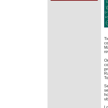
Ti
co
Ma
ni
Or
co
pr
Ra
To
Se
se
ho
ub
Lo