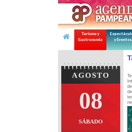
Turismo y
Espectácul
Gastronomía
y Eventos
T
AGOSTO
Te
In
de
08
de
te
ne
SÁBADO