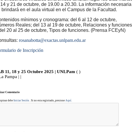
 14 y 21 de octubre, de 19.00 a 20.30. La información necesaria
 brindará en el aula virtual en el Campus de la Facultad.
ntenidos mínimos y cronograma: del 6 al 12 de octubre,
meros Reales; del 13 al 19 de octubre, Relaciones y funciones
del 20 al 25 de octubre, Tipos de funciones. (Prensa FCEyN)
nsultas:
rosanabotta@exactas.unlpam.edu.ar
rmulario de Inscripción
B 11, 18 y 25 Octubre 2025 | UNLPam
( )
 La Pampa | |
izar Comentario
 opinar debe
Iniciar Sesión
. Si no esta registrado, presione
Aquí.