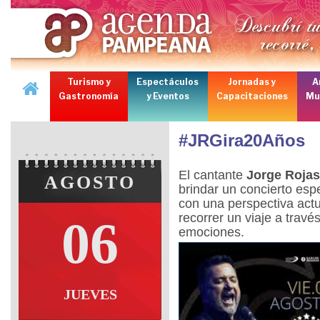
Turismo y
Espectáculos
Jornadas y
A
Gastronomía
y Eventos
Capacitaciones
Mu
#JRGira20Años
El cantante
Jorge Roja
AGOSTO
brindar un concierto espe
con una perspectiva actu
recorrer un viaje a trav
06
emociones.
JUEVES