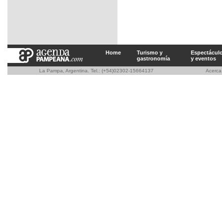
Home
Turismo y
Espectácul
gastronomía
y eventos
La Pampa, Argentina. Tel.: (+54)02302-15664137
Acerc